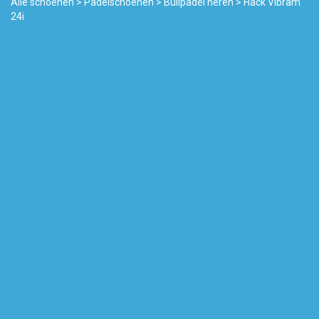
Alle schoenen
>
Padelschoenen
>
Bullpadel heren
> Hack Vibram
24i