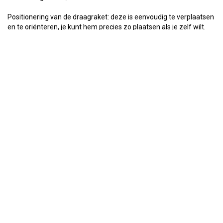
Positionering van de draagraket: deze is eenvoudig te verplaatsen
en te oriënteren, je kunt hem precies zo plaatsen als je zelf wilt.
Hellingshoek: Aan de onderkant van Slinger Padel zit een hendel
waarmee je de hoogte van de launcher kunt instellen.
Type balspin: Stel het type balspin in, boven, vlak of onder.
Videospeler
00:00
01:05
Videospeler