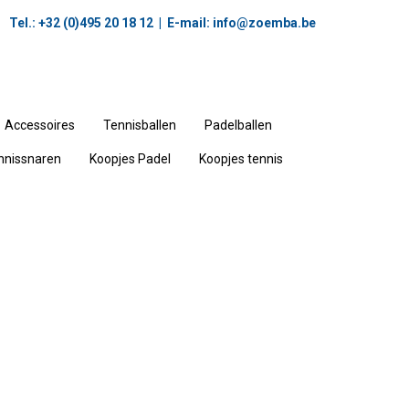
Tel.: +32 (0)495 20 18 12‬ | E-mail:
info@zoemba.be
Accessoires
Tennisballen
Padelballen
nnissnaren
Koopjes Padel
Koopjes tennis