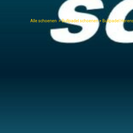
Alle schoenen
>
Bullpadel schoenen
> Bullpadel Here