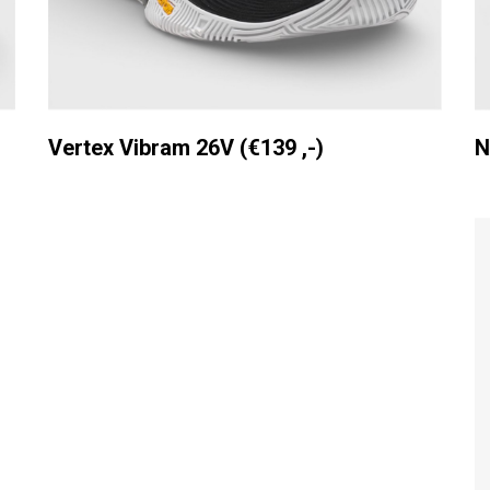
N
Vertex Vibram 26V (€139 ,-)