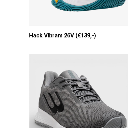
Hack Vibram 26V (€139,-)