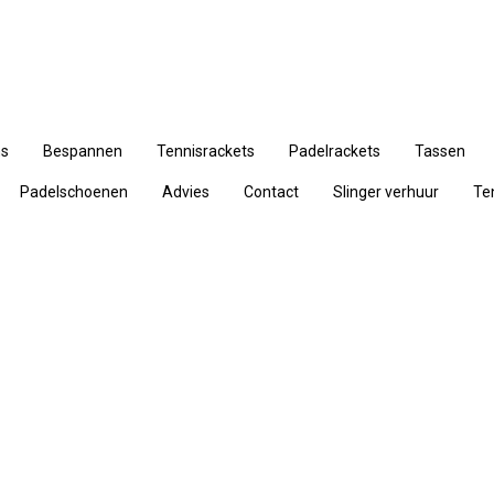
ns
Bespannen
Tennisrackets
Padelrackets
Tassen
Padelschoenen
Advies
Contact
Slinger verhuur
Te