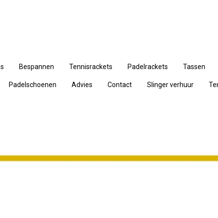
ns
Bespannen
Tennisrackets
Padelrackets
Tassen
Padelschoenen
Advies
Contact
Slinger verhuur
Te