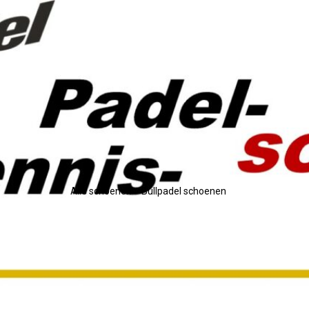
Alle schoenen
> Bullpadel schoenen