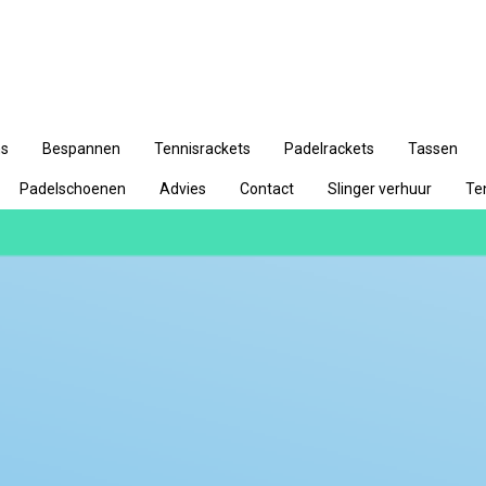
ns
Bespannen
Tennisrackets
Padelrackets
Tassen
Padelschoenen
Advies
Contact
Slinger verhuur
Te