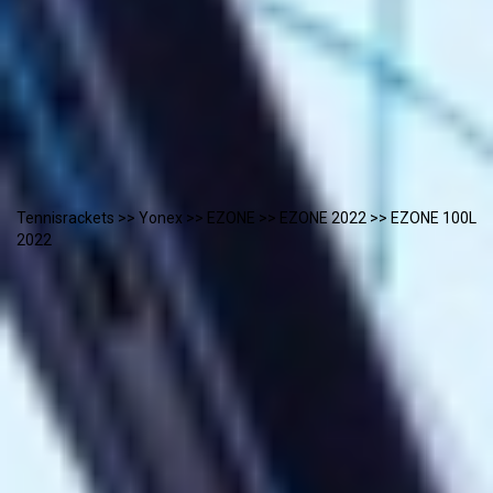
Tennisrackets
>>
Yonex
>>
EZONE
>>
EZONE 2022
>> EZONE 100L
2022