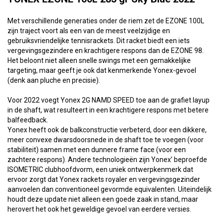
Met verschillende generaties onder de riem zet de EZONE 100L
zijn traject voort als een van de meest veelzijdige en
gebruiksvriendelijke tennisrackets. Dit racket biedt een iets
vergevingsgezindere en krachtigere respons dan de EZONE 98.
Het beloont niet alleen snelle swings met een gemakkelijke
targeting, maar geeft je ook dat kenmerkende Yonex-gevoel
(denk aan pluche en precisie).
Voor 2022 voegt Yonex 2G NAMD SPEED toe aan de grafiet layup
in de shaft, wat resulteert in een krachtigere respons met betere
balfeedback.
Yonex heeft ook de balkconstructie verbeterd, door een dikkere,
meer convexe dwarsdoorsnede in de shaft toe te voegen (voor
stabiliteit) samen met een dunnere frame face (voor een
zachtere respons). Andere technologieën zijn Yonex’ beproefde
ISOMETRIC clubhoofdvorm, een uniek ontwerpkenmerk dat
ervoor zorgt dat Yonex rackets royaler en vergevingsgezinder
aanvoelen dan conventioneel gevormde equivalenten. Uiteindelijk
houdt deze update niet alleen een goede zaak in stand, maar
herovert het ook het geweldige gevoel van eerdere versies.