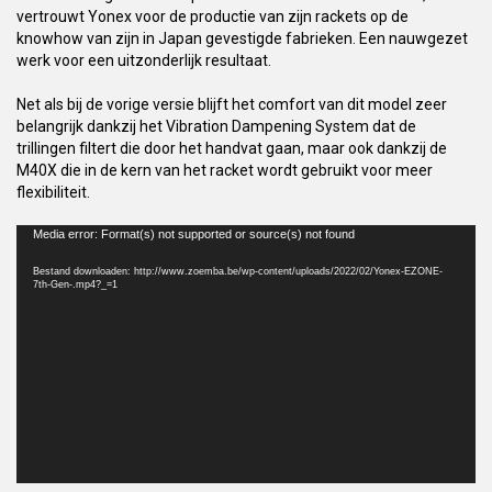
vertrouwt Yonex voor de productie van zijn rackets op de
knowhow van zijn in Japan gevestigde fabrieken. Een nauwgezet
werk voor een uitzonderlijk resultaat.
Net als bij de vorige versie blijft het comfort van dit model zeer
belangrijk dankzij het Vibration Dampening System dat de
trillingen filtert die door het handvat gaan, maar ook dankzij de
M40X die in de kern van het racket wordt gebruikt voor meer
flexibiliteit.
Videospeler
Media error: Format(s) not supported or source(s) not found
Bestand downloaden: http://www.zoemba.be/wp-content/uploads/2022/02/Yonex-EZONE-
7th-Gen-.mp4?_=1