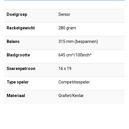
Doelgroep
Senior
Racketgewicht
280 gram
Balans
315 mm (bespannen)
Bladgrootte
645 cm²/100inch²
Snarenpatroon
16 x 19
Type speler
Competitiespeler
Materiaal
Grafiet/Kevlar