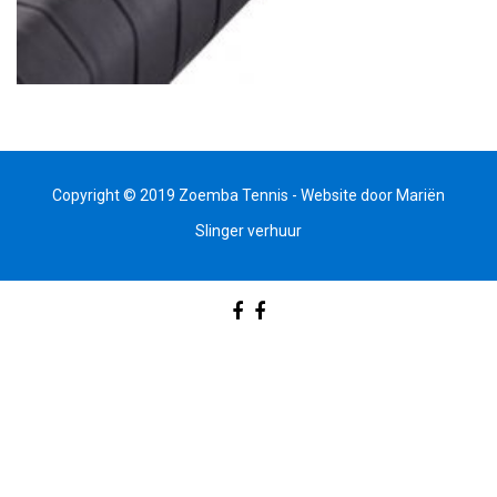
Copyright © 2019 Zoemba Tennis - Website door
Mariën
Slinger verhuur