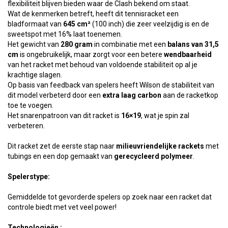
flexibiliteit blijven bieden waar de Clash bekend om staat.
Wat de kenmerken betreft, heeft dit tennisracket een
bladformaat van
645 cm²
(100 inch) die zeer veelzijdig is en de
sweetspot met 16% laat toenemen.
Het gewicht van
280 gram
in combinatie met een
balans van 31,5
cm
is ongebruikelijk, maar zorgt voor een betere
wendbaarheid
van het racket met behoud van voldoende stabiliteit op al je
krachtige slagen.
Op basis van feedback van spelers heeft Wilson de stabiliteit van
dit model verbeterd door een
extra laag carbon
aan de racketkop
toe te voegen.
Het snarenpatroon van dit racket is
16×19
, wat je spin zal
verbeteren.
Dit racket zet de eerste stap naar
milieuvriendelijke rackets
met
tubings en een dop gemaakt van
gerecycleerd
polymeer
.
Spelerstype:
Gemiddelde tot gevorderde spelers op zoek naar een racket dat
controle biedt met vet veel power!
Technologieën :