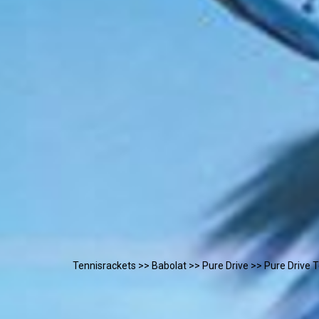
Tennisrackets
>>
Babolat
>>
Pure Drive
>> Pure Drive 