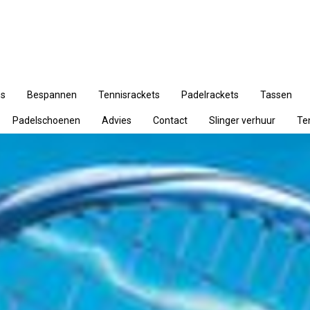
ns
Bespannen
Tennisrackets
Padelrackets
Tassen
Padelschoenen
Advies
Contact
Slinger verhuur
Te