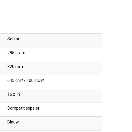
Senior
285 gram
320 mm
645 cm² / 100 Inch²
16 x 19
Competitiespeler
Blauw