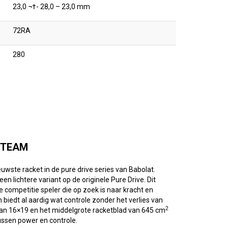
23,0 ¬†- 28,0 – 23,0 mm
72RA
280
 TEAM
euwste racket in de pure drive series van Babolat.
n lichtere variant op de originele Pure Drive. Dit
 competitie speler die op zoek is naar kracht en
 biedt al aardig wat controle zonder het verlies van
2
an 16×19 en het middelgrote racketblad van 645 cm
ussen power en controle.