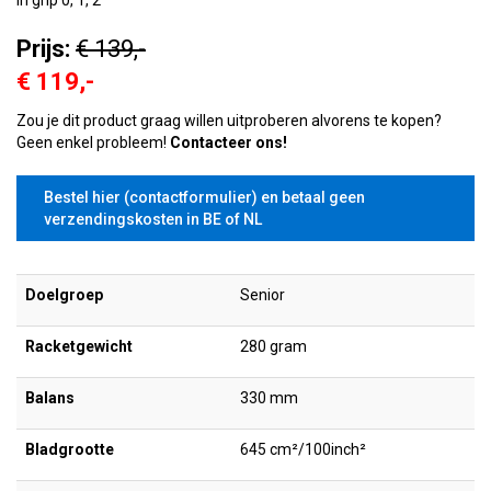
in grip 0, 1, 2
Prijs:
€ 139,-
€ 119,-
Zou je dit product graag willen uitproberen alvorens te kopen?
Geen enkel probleem!
Contacteer ons!
Bestel hier (contactformulier) en betaal geen
verzendingskosten in BE of NL
Doelgroep
Senior
Racketgewicht
280 gram
Balans
330 mm
Bladgrootte
645 cm²/100inch²