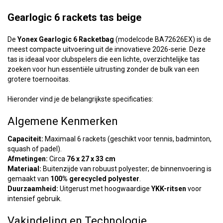
Gearlogic 6 rackets tas beige
De
Yonex Gearlogic 6 Racketbag
(modelcode BA72626EX) is de
meest compacte uitvoering uit de innovatieve 2026-serie. Deze
tas is ideaal voor clubspelers die een lichte, overzichtelijke tas
zoeken voor hun essentiële uitrusting zonder de bulk van een
grotere toernooitas.
Hieronder vind je de belangrijkste specificaties:
Algemene Kenmerken
Capaciteit:
Maximaal 6 rackets (geschikt voor tennis, badminton,
squash of padel).
Afmetingen:
Circa
76 x 27 x 33 cm
Materiaal:
Buitenzijde van robuust polyester; de binnenvoering is
gemaakt van
100% gerecycled polyester
.
Duurzaamheid:
Uitgerust met hoogwaardige
YKK-ritsen
voor
intensief gebruik.
Vakindeling en Technologie