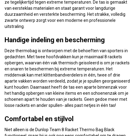
ze tegelijkertijd tegen extreme temperaturen. De tas is gemaakt
van eersteklas materialen en staat garant voor langdurige
duurzaamheid en versterkte bescherming. Het strakke, volledig
zwarte ontwerp zorgt voor een moderne en professionele
uitstraling.
Handige indeling en bescherming
Deze thermobag is ontworpen met de behoeften van sporters in
gedachten. Met twee hoofdvakken kun je maximaal 8 rackets
opbergen, waarvan één vak thermisch geïsoleerd is om je rackets
en snaren te beschermen bij extreme temperaturen. Het
middenvak kan met klittenbandverdelers in één, twee of drie
aparte vakken worden verdeeld, zodat je je spullen georganiseerd
kunt houden. Daarnaast heeft de tas een aparte binnenzak voor
het handig opbergen van kleine items en een schoenenzak om je
schoenen apart te houden van je rackets. Geen gedoe meer met
losse rackets en ander spullen- alles past netjes in één tas!
Comfortabel en stijlvol
Niet alleen is de Dunlop Team 8 Racket Thermo Bag Black
functioneel, maar hij is ook nog eens comfortabel om te dragen.