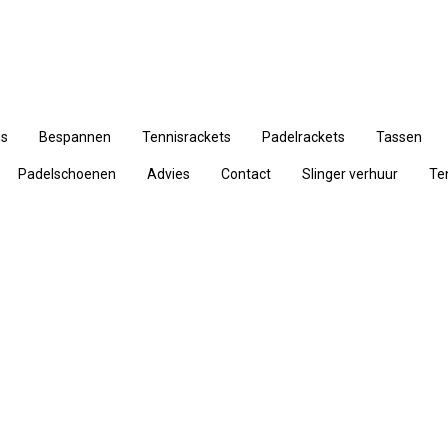
ns
Bespannen
Tennisrackets
Padelrackets
Tassen
Padelschoenen
Advies
Contact
Slinger verhuur
Te