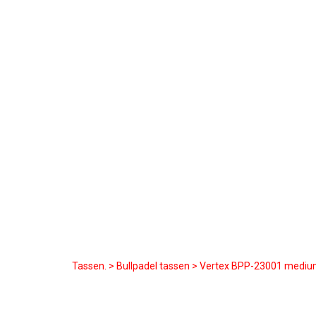
Tassen
. >
Bullpadel tassen
> Vertex BPP-23001 mediu