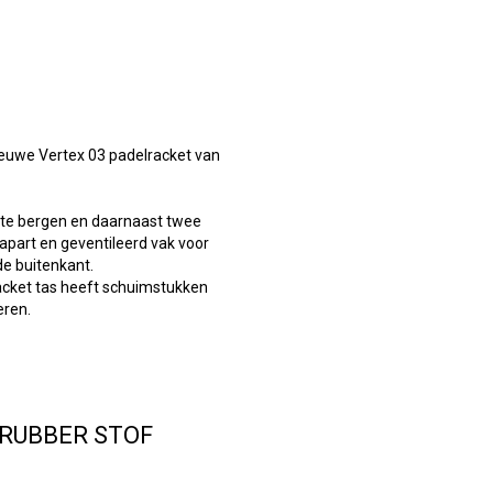
ieuwe Vertex 03 padelracket van
p te bergen en daarnaast twee
apart en geventileerd vak voor
de buitenkant.
acket tas heeft schuimstukken
eren.
D RUBBER STOF