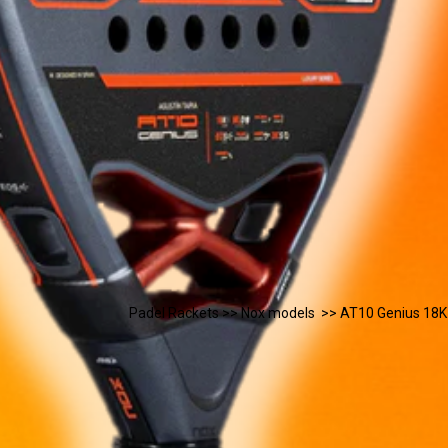
Padel Rackets
>>
Nox models
>> AT10 Genius 18K