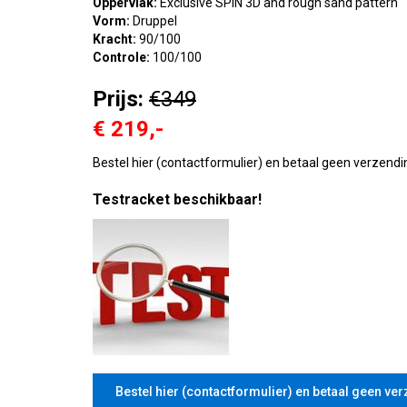
Oppervlak:
Exclusive SPIN 3D and rough sand pattern
Vorm:
Druppel
Kracht:
90/100
Controle:
100/100
Prijs:
€349
€ 219,-
Bestel hier (contactformulier) en betaal geen verzendi
Testracket beschikbaar!
Bestel hier (contactformulier) en betaal geen ver