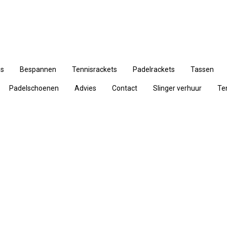
ns
Bespannen
Tennisrackets
Padelrackets
Tassen
Padelschoenen
Advies
Contact
Slinger verhuur
Te