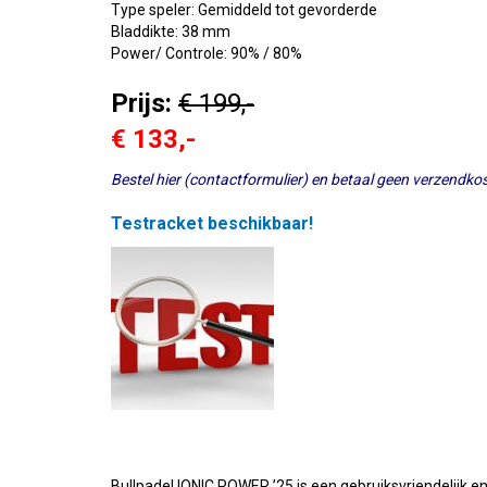
Type speler: Gemiddeld tot gevorderde
Bladdikte: 38 mm
Power/ Controle: 90% / 80%
Prijs:
€ 199,-
€ 133,-
Bestel hier (contactformulier) en betaal geen verzendkost
Testracket beschikbaar!
Bullpadel IONIC POWER ’25 is een gebruiksvriendelijk e