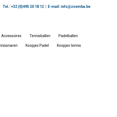
Tel.: +32 (0)495 20 18 12‬ | E-mail:
info@zoemba.be
Accessoires
Tennisballen
Padelballen
nnissnaren
Koopjes Padel
Koopjes tennis