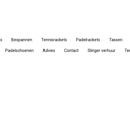
ns
Bespannen
Tennisrackets
Padelrackets
Tassen
Padelschoenen
Advies
Contact
Slinger verhuur
Te