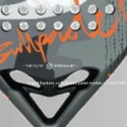
Padel Rackets
>>
Bullpadel padel models
>> Ionic PWR 