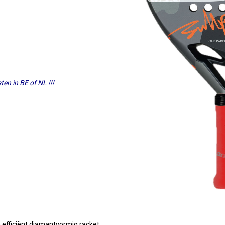
en in BE of NL !!!
n efficiënt diamantvormig racket