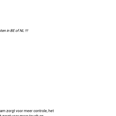
en in BE of NL !!!
am zorgt voor meer controle, het
et zorgt voor meer touch en