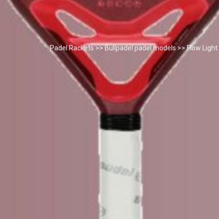
Padel Rackets
>>
Bullpadel padel models
>> Flow Light