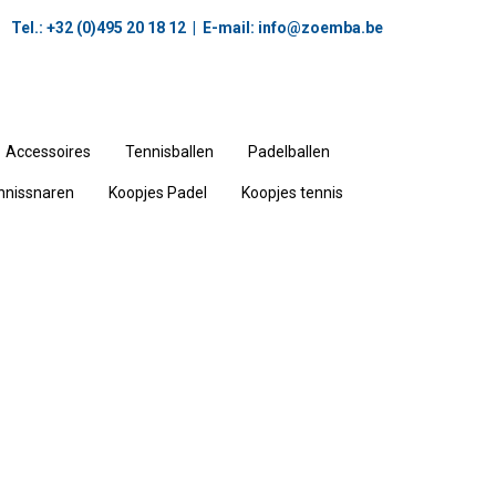
Tel.: +32 (0)495 20 18 12‬ | E-mail:
info@zoemba.be
Accessoires
Tennisballen
Padelballen
nnissnaren
Koopjes Padel
Koopjes tennis