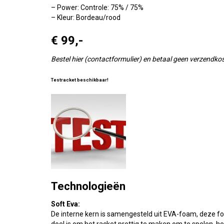
– Power: Controle: 75% / 75%
– Kleur: Bordeau/rood
€ 99,-
Bestel hier (contactformulier) en betaal geen verzendkost
Testracket beschikbaar!
Technologieën
Soft Eva:
De interne kern is samengesteld uit EVA-foam, deze fo
doel is om het racket prettig te maken om te spelen, h