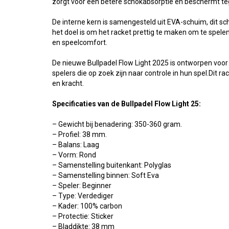
zorgt voor een betere schokabsorptie en beschermt teg
De interne kern is samengesteld uit EVA-schuim, dit sc
het doel is om het racket prettig te maken om te spele
en speelcomfort.
De nieuwe Bullpadel Flow Light 2025 is ontworpen voo
spelers die op zoek zijn naar controle in hun spel.Dit r
en kracht.
Specificaties van de
Bullpadel Flow Light 25:
– Gewicht bij benadering: 350-360 gram.
– Profiel: 38 mm.
– Balans: Laag
– Vorm: Rond
– Samenstelling buitenkant: Polyglas
– Samenstelling binnen: Soft Eva
– Speler: Beginner
– Type: Verdediger
– Kader: 100% carbon
– Protectie: Sticker
– Bladdikte: 38 mm