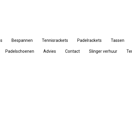
ns
Bespannen
Tennisrackets
Padelrackets
Tassen
Padelschoenen
Advies
Contact
Slinger verhuur
Te