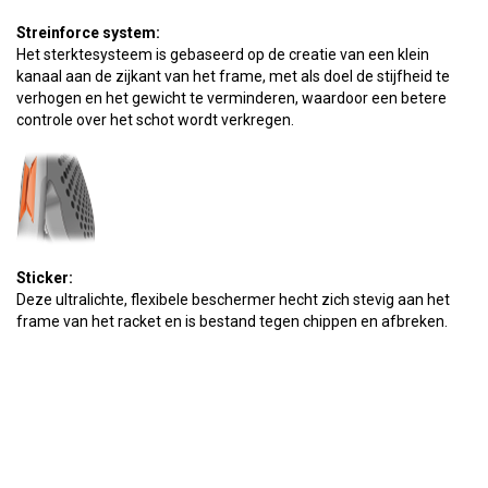
Streinforce system:
Het sterktesysteem is gebaseerd op de creatie van een klein
kanaal aan de zijkant van het frame, met als doel de stijfheid te
verhogen en het gewicht te verminderen, waardoor een betere
controle over het schot wordt verkregen.
Sticker:
Deze ultralichte, flexibele beschermer hecht zich stevig aan het
frame van het racket en is bestand tegen chippen en afbreken.
Carbon Tube:
Het frame van het racket is gemaakt van 100% carbon. Deze
constructie zorgt voor een maximale mechanische respons van
onze rackets en garandeert een perfect compromis tussen kracht
en controle.