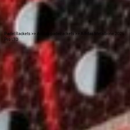
Padel Rackets
>>
Adidas padelrackets
>> Adidas Metalbone 2026
Pro LTD