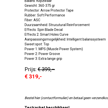
Balans: Kopzwaar
Gewicht: 360-375 gr
Protector: Arrow Protector Tape
Rubber: Soft Performance
Fiber: ASC
Duurzaamheid: Strucutural Reinforcement
Effects: Spin Blade Decal
Effects 2: Smart Holes Curve
Aanpasssingsmogelijkheid: Intelligent balanssysteem
Sweet spot: Top
Power 1: MPS (Muscle Power System)
Power 2: Power Groove
Power 3: Extra lange grip
Prijs:
€ 399,
–
€ 319,-
Bestel hier (contactformulier) en betaal geen verzendkost
Testracket beschikbaar!