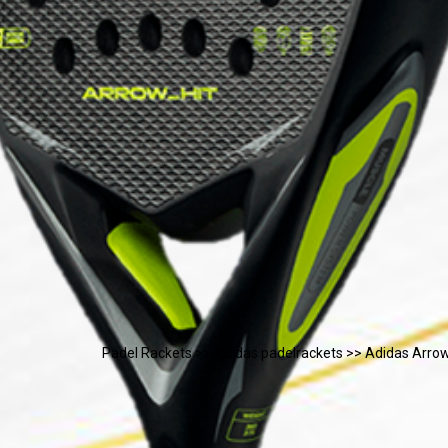
Padel Rackets
>>
Adidas padelrackets
>> Adidas Arrow