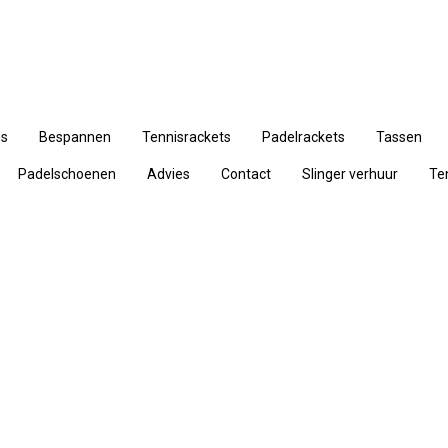
ns
Bespannen
Tennisrackets
Padelrackets
Tassen
Padelschoenen
Advies
Contact
Slinger verhuur
Te