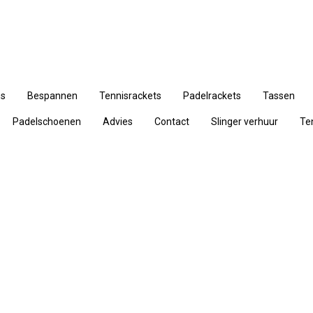
ns
Bespannen
Tennisrackets
Padelrackets
Tassen
Padelschoenen
Advies
Contact
Slinger verhuur
Te