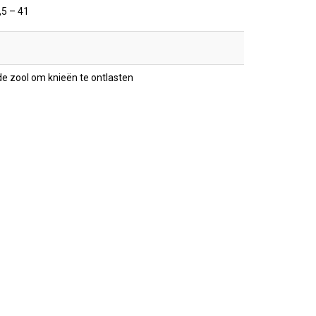
,5 – 41
de zool om knieën te ontlasten