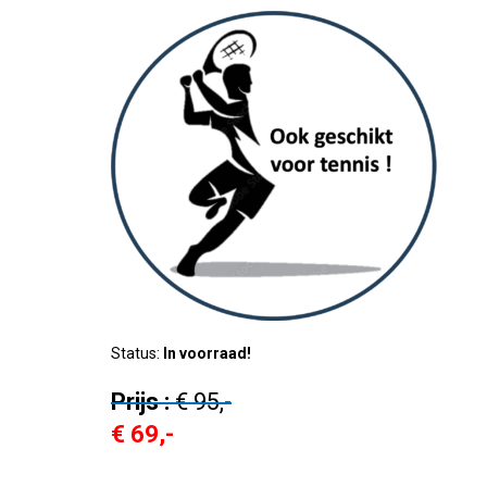
Status:
In voorraad!
Prijs :
€ 95,-
€ 69,-